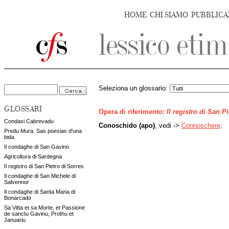
HOME
CHI SIAMO
PUBBLICA
Seleziona un glossario:
GLOSSARI
Opera di riferimento:
Il registro di San P
Condaxi Cabrevadu
Conoschido (apo)
, vedi ->
Connoschere
.
Predu Mura. Sas poesias d'una
bida
Il condaghe di San Gavino
Agricoltura di Sardegna
Il registro di San Pietro di Sorres
Il condaghe di San Michele di
Salvennor
Il condaghe di Santa Maria di
Bonarcado
Sa Vitta et sa Morte, et Passione
de sanctu Gavinu, Prothu et
Januariu