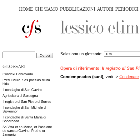
HOME
CHI SIAMO
PUBBLICAZIONI
AUTORI
PERIODICI
Seleziona un glossario:
GLOSSARI
Opera di riferimento:
Il registro di San P
Condaxi Cabrevadu
Condempnados (sunt)
, vedi ->
Condenare
.
Predu Mura. Sas poesias d'una
bida
Il condaghe di San Gavino
Agricoltura di Sardegna
Il registro di San Pietro di Sorres
Il condaghe di San Michele di
Salvennor
Il condaghe di Santa Maria di
Bonarcado
Sa Vitta et sa Morte, et Passione
de sanctu Gavinu, Prothu et
Januariu