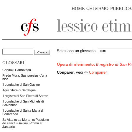
HOME
CHI SIAMO
PUBBLICA
Seleziona un glossario:
GLOSSARI
Opera di riferimento:
Il registro di San P
Condaxi Cabrevadu
Conparer
, vedi ->
Comparrer
.
Predu Mura. Sas poesias d'una
bida
Il condaghe di San Gavino
Agricoltura di Sardegna
Il registro di San Pietro di Sorres
Il condaghe di San Michele di
Salvennor
Il condaghe di Santa Maria di
Bonarcado
Sa Vitta et sa Morte, et Passione
de sanctu Gavinu, Prothu et
Januariu