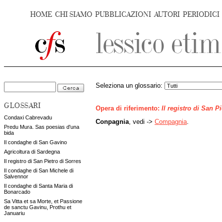
HOME
CHI SIAMO
PUBBLICAZIONI
AUTORI
PERIODICI
Seleziona un glossario:
GLOSSARI
Opera di riferimento:
Il registro di San P
Condaxi Cabrevadu
Conpagnia
, vedi ->
Compagnia
.
Predu Mura. Sas poesias d'una
bida
Il condaghe di San Gavino
Agricoltura di Sardegna
Il registro di San Pietro di Sorres
Il condaghe di San Michele di
Salvennor
Il condaghe di Santa Maria di
Bonarcado
Sa Vitta et sa Morte, et Passione
de sanctu Gavinu, Prothu et
Januariu