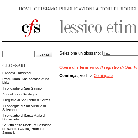
HOME
CHI SIAMO
PUBBLICAZIONI
AUTORI
PERIODICI
Seleziona un glossario:
GLOSSARI
Opera di riferimento:
Il registro di San P
Condaxi Cabrevadu
Cominçat
, vedi ->
Cominçare
.
Predu Mura. Sas poesias d'una
bida
Il condaghe di San Gavino
Agricoltura di Sardegna
Il registro di San Pietro di Sorres
Il condaghe di San Michele di
Salvennor
Il condaghe di Santa Maria di
Bonarcado
Sa Vitta et sa Morte, et Passione
de sanctu Gavinu, Prothu et
Januariu