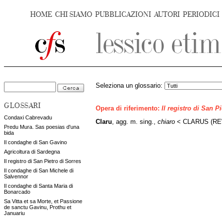
HOME
CHI SIAMO
PUBBLICAZIONI
AUTORI
PERIODICI
Seleziona un glossario:
GLOSSARI
Opera di riferimento:
Il registro di San P
Condaxi Cabrevadu
Claru
, agg. m. sing.,
chiaro
< CLARUS (REW 
Predu Mura. Sas poesias d'una
bida
Il condaghe di San Gavino
Agricoltura di Sardegna
Il registro di San Pietro di Sorres
Il condaghe di San Michele di
Salvennor
Il condaghe di Santa Maria di
Bonarcado
Sa Vitta et sa Morte, et Passione
de sanctu Gavinu, Prothu et
Januariu