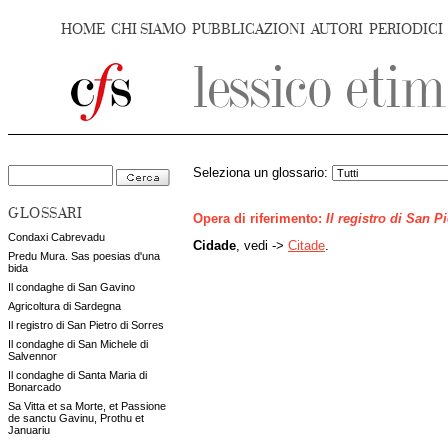
HOME
CHI SIAMO
PUBBLICAZIONI
AUTORI
PERIODICI
Seleziona un glossario:
GLOSSARI
Opera di riferimento:
Il registro di San P
Condaxi Cabrevadu
Cidade
, vedi ->
Citade
.
Predu Mura. Sas poesias d'una
bida
Il condaghe di San Gavino
Agricoltura di Sardegna
Il registro di San Pietro di Sorres
Il condaghe di San Michele di
Salvennor
Il condaghe di Santa Maria di
Bonarcado
Sa Vitta et sa Morte, et Passione
de sanctu Gavinu, Prothu et
Januariu