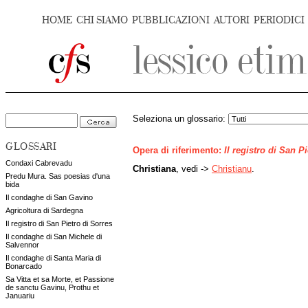
HOME
CHI SIAMO
PUBBLICAZIONI
AUTORI
PERIODICI
Seleziona un glossario:
GLOSSARI
Opera di riferimento:
Il registro di San P
Condaxi Cabrevadu
Christiana
, vedi ->
Christianu
.
Predu Mura. Sas poesias d'una
bida
Il condaghe di San Gavino
Agricoltura di Sardegna
Il registro di San Pietro di Sorres
Il condaghe di San Michele di
Salvennor
Il condaghe di Santa Maria di
Bonarcado
Sa Vitta et sa Morte, et Passione
de sanctu Gavinu, Prothu et
Januariu