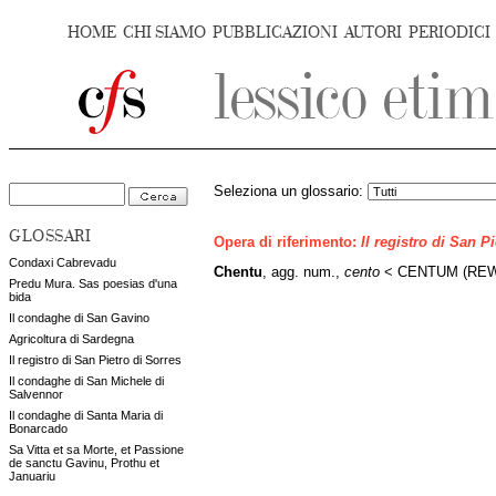
HOME
CHI SIAMO
PUBBLICAZIONI
AUTORI
PERIODICI
Seleziona un glossario:
GLOSSARI
Opera di riferimento:
Il registro di San P
Condaxi Cabrevadu
Chentu
, agg. num.,
cento
< CENTUM (REW 
Predu Mura. Sas poesias d'una
bida
Il condaghe di San Gavino
Agricoltura di Sardegna
Il registro di San Pietro di Sorres
Il condaghe di San Michele di
Salvennor
Il condaghe di Santa Maria di
Bonarcado
Sa Vitta et sa Morte, et Passione
de sanctu Gavinu, Prothu et
Januariu