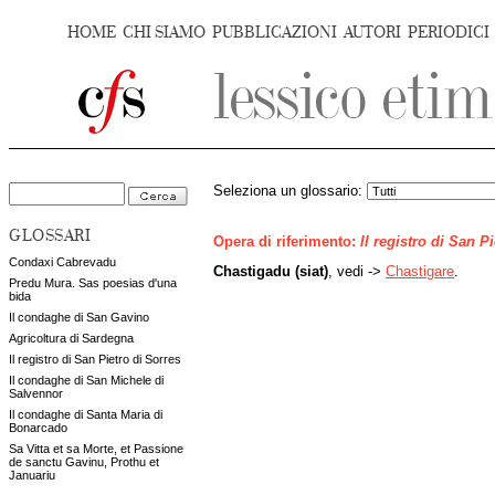
HOME
CHI SIAMO
PUBBLICAZIONI
AUTORI
PERIODICI
Seleziona un glossario:
GLOSSARI
Opera di riferimento:
Il registro di San P
Condaxi Cabrevadu
Chastigadu (siat)
, vedi ->
Chastigare
.
Predu Mura. Sas poesias d'una
bida
Il condaghe di San Gavino
Agricoltura di Sardegna
Il registro di San Pietro di Sorres
Il condaghe di San Michele di
Salvennor
Il condaghe di Santa Maria di
Bonarcado
Sa Vitta et sa Morte, et Passione
de sanctu Gavinu, Prothu et
Januariu