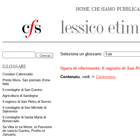
HOME
CHI SIAMO
PUBBLICA
Seleziona un glossario:
GLOSSARI
Opera di riferimento:
Il registro di San P
Condaxi Cabrevadu
Centenaiu
, vedi ->
Centonayu
.
Predu Mura. Sas poesias d'una
bida
Il condaghe di San Gavino
Agricoltura di Sardegna
Il registro di San Pietro di Sorres
Il condaghe di San Michele di
Salvennor
Il condaghe di Santa Maria di
Bonarcado
Sa Vitta et sa Morte, et Passione
de sanctu Gavinu, Prothu et
Januariu