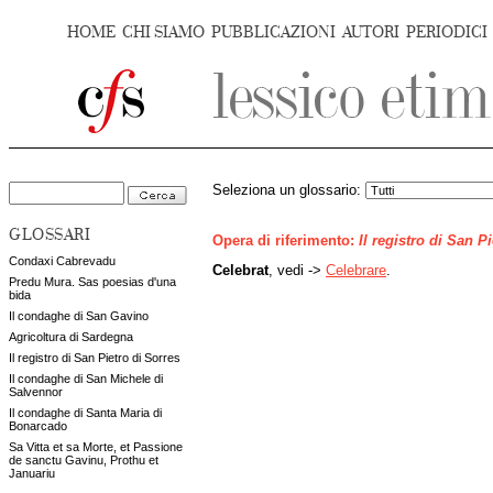
HOME
CHI SIAMO
PUBBLICAZIONI
AUTORI
PERIODICI
Seleziona un glossario:
GLOSSARI
Opera di riferimento:
Il registro di San P
Condaxi Cabrevadu
Celebrat
, vedi ->
Celebrare
.
Predu Mura. Sas poesias d'una
bida
Il condaghe di San Gavino
Agricoltura di Sardegna
Il registro di San Pietro di Sorres
Il condaghe di San Michele di
Salvennor
Il condaghe di Santa Maria di
Bonarcado
Sa Vitta et sa Morte, et Passione
de sanctu Gavinu, Prothu et
Januariu