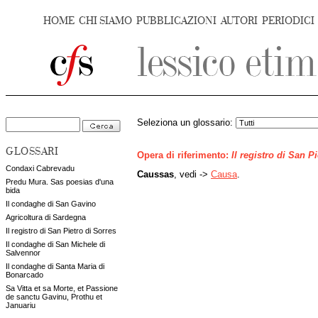
HOME
CHI SIAMO
PUBBLICAZIONI
AUTORI
PERIODICI
Seleziona un glossario:
GLOSSARI
Opera di riferimento:
Il registro di San P
Condaxi Cabrevadu
Caussas
, vedi ->
Causa
.
Predu Mura. Sas poesias d'una
bida
Il condaghe di San Gavino
Agricoltura di Sardegna
Il registro di San Pietro di Sorres
Il condaghe di San Michele di
Salvennor
Il condaghe di Santa Maria di
Bonarcado
Sa Vitta et sa Morte, et Passione
de sanctu Gavinu, Prothu et
Januariu