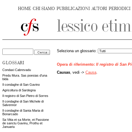
HOME
CHI SIAMO
PUBBLICAZIONI
AUTORI
PERIODICI
Seleziona un glossario:
GLOSSARI
Opera di riferimento:
Il registro di San P
Condaxi Cabrevadu
Causas
, vedi ->
Causa
.
Predu Mura. Sas poesias d'una
bida
Il condaghe di San Gavino
Agricoltura di Sardegna
Il registro di San Pietro di Sorres
Il condaghe di San Michele di
Salvennor
Il condaghe di Santa Maria di
Bonarcado
Sa Vitta et sa Morte, et Passione
de sanctu Gavinu, Prothu et
Januariu