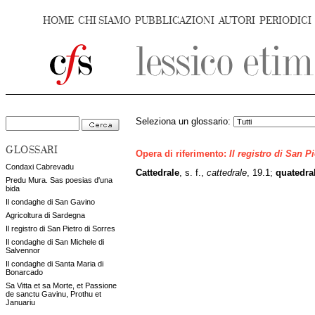
HOME
CHI SIAMO
PUBBLICAZIONI
AUTORI
PERIODICI
Seleziona un glossario:
GLOSSARI
Opera di riferimento:
Il registro di San P
Condaxi Cabrevadu
Cattedrale
, s. f.,
cattedrale
, 19.1;
quatedral
Predu Mura. Sas poesias d'una
bida
Il condaghe di San Gavino
Agricoltura di Sardegna
Il registro di San Pietro di Sorres
Il condaghe di San Michele di
Salvennor
Il condaghe di Santa Maria di
Bonarcado
Sa Vitta et sa Morte, et Passione
de sanctu Gavinu, Prothu et
Januariu