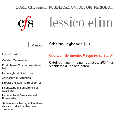
HOME
CHI SIAMO
PUBBLICAZIONI
AUTORI
PERIODICI
Seleziona un glossario:
GLOSSARI
Opera di riferimento:
Il registro di San P
Condaxi Cabrevadu
Catoligu
, agg. m. sing.,
cattolico
, 203.4; us
Predu Mura. Sas poesias d'una
significato di “essere sordo”.
bida
Il condaghe di San Gavino
Agricoltura di Sardegna
Il registro di San Pietro di Sorres
Il condaghe di San Michele di
Salvennor
Il condaghe di Santa Maria di
Bonarcado
Sa Vitta et sa Morte, et Passione
de sanctu Gavinu, Prothu et
Januariu