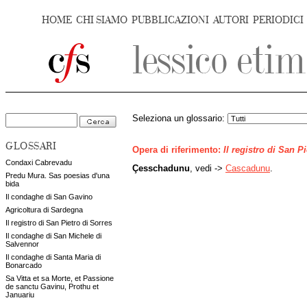
HOME
CHI SIAMO
PUBBLICAZIONI
AUTORI
PERIODICI
Seleziona un glossario:
GLOSSARI
Opera di riferimento:
Il registro di San P
Condaxi Cabrevadu
Çesschadunu
, vedi ->
Cascadunu
.
Predu Mura. Sas poesias d'una
bida
Il condaghe di San Gavino
Agricoltura di Sardegna
Il registro di San Pietro di Sorres
Il condaghe di San Michele di
Salvennor
Il condaghe di Santa Maria di
Bonarcado
Sa Vitta et sa Morte, et Passione
de sanctu Gavinu, Prothu et
Januariu