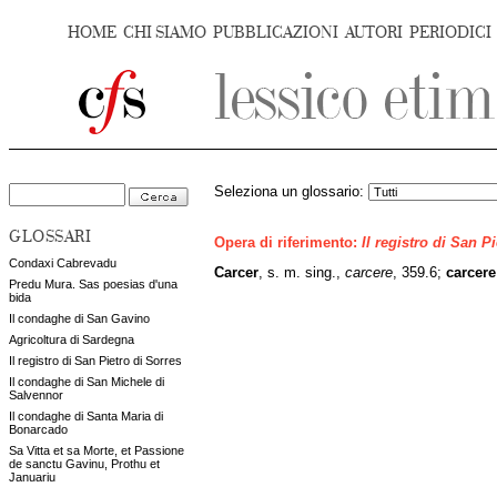
HOME
CHI SIAMO
PUBBLICAZIONI
AUTORI
PERIODICI
Seleziona un glossario:
GLOSSARI
Opera di riferimento:
Il registro di San P
Condaxi Cabrevadu
Carcer
, s. m. sing.,
carcere
, 359.6;
carcere
Predu Mura. Sas poesias d'una
bida
Il condaghe di San Gavino
Agricoltura di Sardegna
Il registro di San Pietro di Sorres
Il condaghe di San Michele di
Salvennor
Il condaghe di Santa Maria di
Bonarcado
Sa Vitta et sa Morte, et Passione
de sanctu Gavinu, Prothu et
Januariu