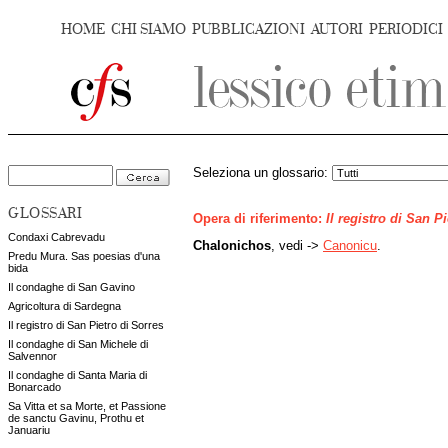
HOME
CHI SIAMO
PUBBLICAZIONI
AUTORI
PERIODICI
Seleziona un glossario:
GLOSSARI
Opera di riferimento:
Il registro di San P
Condaxi Cabrevadu
Chalonichos
, vedi ->
Canonicu
.
Predu Mura. Sas poesias d'una
bida
Il condaghe di San Gavino
Agricoltura di Sardegna
Il registro di San Pietro di Sorres
Il condaghe di San Michele di
Salvennor
Il condaghe di Santa Maria di
Bonarcado
Sa Vitta et sa Morte, et Passione
de sanctu Gavinu, Prothu et
Januariu