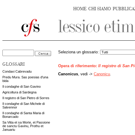
HOME
CHI SIAMO
PUBBLICA
Seleziona un glossario:
GLOSSARI
Opera di riferimento:
Il registro di San P
Condaxi Cabrevadu
Canonicus
, vedi ->
Canonicu
.
Predu Mura. Sas poesias d'una
bida
Il condaghe di San Gavino
Agricoltura di Sardegna
Il registro di San Pietro di Sorres
Il condaghe di San Michele di
Salvennor
Il condaghe di Santa Maria di
Bonarcado
Sa Vitta et sa Morte, et Passione
de sanctu Gavinu, Prothu et
Januariu