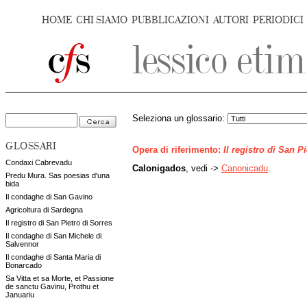
HOME
CHI SIAMO
PUBBLICAZIONI
AUTORI
PERIODICI
Seleziona un glossario:
GLOSSARI
Opera di riferimento:
Il registro di San P
Condaxi Cabrevadu
Calonigados
, vedi ->
Canonicadu
.
Predu Mura. Sas poesias d'una
bida
Il condaghe di San Gavino
Agricoltura di Sardegna
Il registro di San Pietro di Sorres
Il condaghe di San Michele di
Salvennor
Il condaghe di Santa Maria di
Bonarcado
Sa Vitta et sa Morte, et Passione
de sanctu Gavinu, Prothu et
Januariu