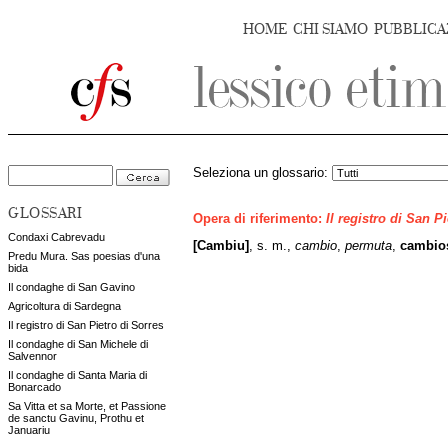
HOME
CHI SIAMO
PUBBLICA
Seleziona un glossario:
GLOSSARI
Opera di riferimento:
Il registro di San P
Condaxi Cabrevadu
[Cambiu]
, s. m.,
cambio
,
permuta
,
cambio
Predu Mura. Sas poesias d'una
bida
Il condaghe di San Gavino
Agricoltura di Sardegna
Il registro di San Pietro di Sorres
Il condaghe di San Michele di
Salvennor
Il condaghe di Santa Maria di
Bonarcado
Sa Vitta et sa Morte, et Passione
de sanctu Gavinu, Prothu et
Januariu