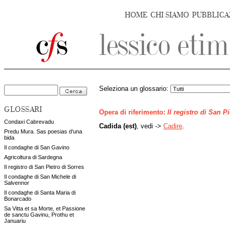
HOME
CHI SIAMO
PUBBLICA
Seleziona un glossario:
GLOSSARI
Opera di riferimento:
Il registro di San P
Condaxi Cabrevadu
Cadida (est)
, vedi ->
Cadire
.
Predu Mura. Sas poesias d'una
bida
Il condaghe di San Gavino
Agricoltura di Sardegna
Il registro di San Pietro di Sorres
Il condaghe di San Michele di
Salvennor
Il condaghe di Santa Maria di
Bonarcado
Sa Vitta et sa Morte, et Passione
de sanctu Gavinu, Prothu et
Januariu