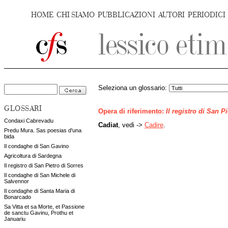
HOME
CHI SIAMO
PUBBLICAZIONI
AUTORI
PERIODICI
Seleziona un glossario:
GLOSSARI
Opera di riferimento:
Il registro di San P
Condaxi Cabrevadu
Cadiat
, vedi ->
Cadire
.
Predu Mura. Sas poesias d'una
bida
Il condaghe di San Gavino
Agricoltura di Sardegna
Il registro di San Pietro di Sorres
Il condaghe di San Michele di
Salvennor
Il condaghe di Santa Maria di
Bonarcado
Sa Vitta et sa Morte, et Passione
de sanctu Gavinu, Prothu et
Januariu