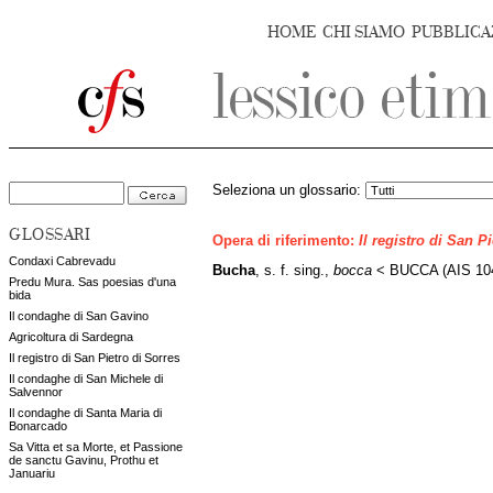
HOME
CHI SIAMO
PUBBLICA
Seleziona un glossario:
GLOSSARI
Opera di riferimento:
Il registro di San P
Condaxi Cabrevadu
Bucha
, s. f. sing.,
bocca
< BUCCA (AIS 104
Predu Mura. Sas poesias d'una
bida
Il condaghe di San Gavino
Agricoltura di Sardegna
Il registro di San Pietro di Sorres
Il condaghe di San Michele di
Salvennor
Il condaghe di Santa Maria di
Bonarcado
Sa Vitta et sa Morte, et Passione
de sanctu Gavinu, Prothu et
Januariu