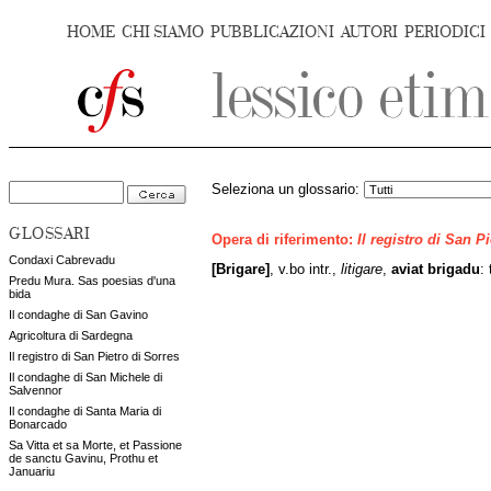
HOME
CHI SIAMO
PUBBLICAZIONI
AUTORI
PERIODICI
Seleziona un glossario:
GLOSSARI
Opera di riferimento:
Il registro di San P
Condaxi Cabrevadu
[Brigare]
, v.bo intr.,
litigare
,
aviat brigadu
:
Predu Mura. Sas poesias d'una
bida
Il condaghe di San Gavino
Agricoltura di Sardegna
Il registro di San Pietro di Sorres
Il condaghe di San Michele di
Salvennor
Il condaghe di Santa Maria di
Bonarcado
Sa Vitta et sa Morte, et Passione
de sanctu Gavinu, Prothu et
Januariu