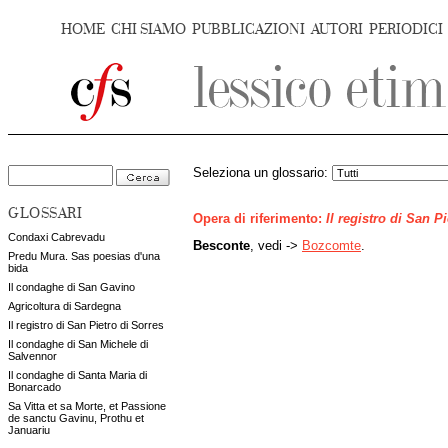
HOME
CHI SIAMO
PUBBLICAZIONI
AUTORI
PERIODICI
Seleziona un glossario:
GLOSSARI
Opera di riferimento:
Il registro di San P
Condaxi Cabrevadu
Besconte
, vedi ->
Bozcomte
.
Predu Mura. Sas poesias d'una
bida
Il condaghe di San Gavino
Agricoltura di Sardegna
Il registro di San Pietro di Sorres
Il condaghe di San Michele di
Salvennor
Il condaghe di Santa Maria di
Bonarcado
Sa Vitta et sa Morte, et Passione
de sanctu Gavinu, Prothu et
Januariu