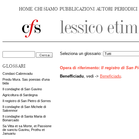
HOME
CHI SIAMO
PUBBLICAZIONI
AUTORI
PERIODICI
Seleziona un glossario:
GLOSSARI
Opera di riferimento:
Il registro di San P
Condaxi Cabrevadu
Benefficiadu
, vedi ->
Beneficiadu
.
Predu Mura. Sas poesias d'una
bida
Il condaghe di San Gavino
Agricoltura di Sardegna
Il registro di San Pietro di Sorres
Il condaghe di San Michele di
Salvennor
Il condaghe di Santa Maria di
Bonarcado
Sa Vitta et sa Morte, et Passione
de sanctu Gavinu, Prothu et
Januariu