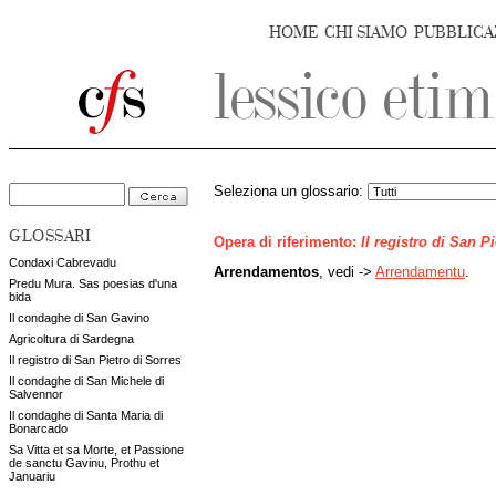
HOME
CHI SIAMO
PUBBLICA
Seleziona un glossario:
GLOSSARI
Opera di riferimento:
Il registro di San P
Condaxi Cabrevadu
Arrendamentos
, vedi ->
Arrendamentu
.
Predu Mura. Sas poesias d'una
bida
Il condaghe di San Gavino
Agricoltura di Sardegna
Il registro di San Pietro di Sorres
Il condaghe di San Michele di
Salvennor
Il condaghe di Santa Maria di
Bonarcado
Sa Vitta et sa Morte, et Passione
de sanctu Gavinu, Prothu et
Januariu