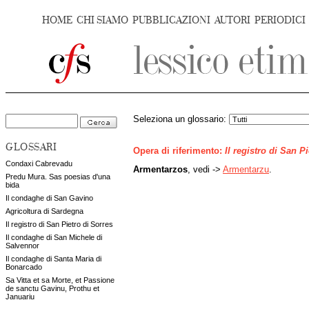
HOME
CHI SIAMO
PUBBLICAZIONI
AUTORI
PERIODICI
Seleziona un glossario:
GLOSSARI
Opera di riferimento:
Il registro di San P
Condaxi Cabrevadu
Armentarzos
, vedi ->
Armentarzu
.
Predu Mura. Sas poesias d'una
bida
Il condaghe di San Gavino
Agricoltura di Sardegna
Il registro di San Pietro di Sorres
Il condaghe di San Michele di
Salvennor
Il condaghe di Santa Maria di
Bonarcado
Sa Vitta et sa Morte, et Passione
de sanctu Gavinu, Prothu et
Januariu