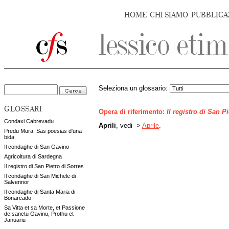
HOME
CHI SIAMO
PUBBLICA
Seleziona un glossario:
GLOSSARI
Opera di riferimento:
Il registro di San P
Condaxi Cabrevadu
Aprili
, vedi ->
Aprile
.
Predu Mura. Sas poesias d'una
bida
Il condaghe di San Gavino
Agricoltura di Sardegna
Il registro di San Pietro di Sorres
Il condaghe di San Michele di
Salvennor
Il condaghe di Santa Maria di
Bonarcado
Sa Vitta et sa Morte, et Passione
de sanctu Gavinu, Prothu et
Januariu