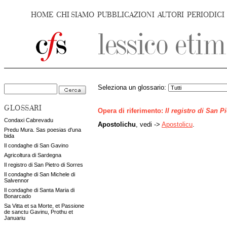
HOME
CHI SIAMO
PUBBLICAZIONI
AUTORI
PERIODICI
Seleziona un glossario:
GLOSSARI
Opera di riferimento:
Il registro di San P
Condaxi Cabrevadu
Apostolichu
, vedi ->
Apostolicu
.
Predu Mura. Sas poesias d'una
bida
Il condaghe di San Gavino
Agricoltura di Sardegna
Il registro di San Pietro di Sorres
Il condaghe di San Michele di
Salvennor
Il condaghe di Santa Maria di
Bonarcado
Sa Vitta et sa Morte, et Passione
de sanctu Gavinu, Prothu et
Januariu