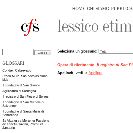
HOME
CHI SIAMO
PUBBLICA
Seleziona un glossario:
GLOSSARI
Opera di riferimento:
Il registro di San P
Condaxi Cabrevadu
Apellavit
, vedi ->
Apellare
.
Predu Mura. Sas poesias d'una
bida
Il condaghe di San Gavino
Agricoltura di Sardegna
Il registro di San Pietro di Sorres
Il condaghe di San Michele di
Salvennor
Il condaghe di Santa Maria di
Bonarcado
Sa Vitta et sa Morte, et Passione
de sanctu Gavinu, Prothu et
Januariu