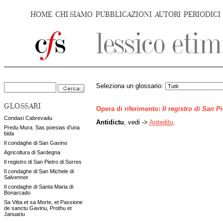
HOME
CHI SIAMO
PUBBLICAZIONI
AUTORI
PERIODICI
Seleziona un glossario:
GLOSSARI
Opera di riferimento:
Il registro di San P
Condaxi Cabrevadu
Antidictu
, vedi ->
Anteditu
.
Predu Mura. Sas poesias d'una
bida
Il condaghe di San Gavino
Agricoltura di Sardegna
Il registro di San Pietro di Sorres
Il condaghe di San Michele di
Salvennor
Il condaghe di Santa Maria di
Bonarcado
Sa Vitta et sa Morte, et Passione
de sanctu Gavinu, Prothu et
Januariu