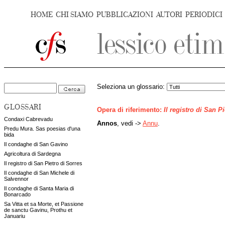
HOME
CHI SIAMO
PUBBLICAZIONI
AUTORI
PERIODICI
Seleziona un glossario:
GLOSSARI
Opera di riferimento:
Il registro di San P
Condaxi Cabrevadu
Annos
, vedi ->
Annu
.
Predu Mura. Sas poesias d'una
bida
Il condaghe di San Gavino
Agricoltura di Sardegna
Il registro di San Pietro di Sorres
Il condaghe di San Michele di
Salvennor
Il condaghe di Santa Maria di
Bonarcado
Sa Vitta et sa Morte, et Passione
de sanctu Gavinu, Prothu et
Januariu