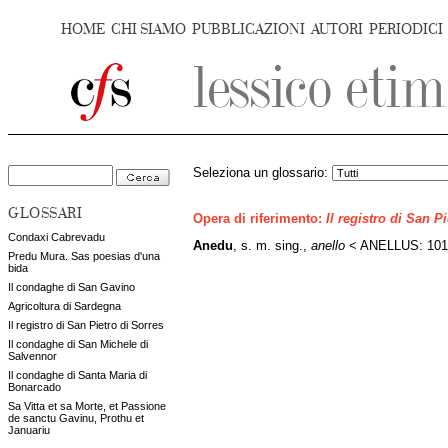
HOME
CHI SIAMO
PUBBLICAZIONI
AUTORI
PERIODICI
Seleziona un glossario:
GLOSSARI
Opera di riferimento:
Il registro di San P
Condaxi Cabrevadu
Anedu
, s. m. sing.,
anello
< ANELLUS: 101
Predu Mura. Sas poesias d'una
bida
Il condaghe di San Gavino
Agricoltura di Sardegna
Il registro di San Pietro di Sorres
Il condaghe di San Michele di
Salvennor
Il condaghe di Santa Maria di
Bonarcado
Sa Vitta et sa Morte, et Passione
de sanctu Gavinu, Prothu et
Januariu