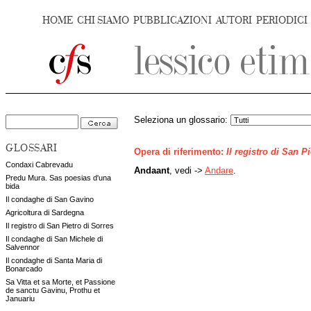
HOME
CHI SIAMO
PUBBLICAZIONI
AUTORI
PERIODICI
Seleziona un glossario:
GLOSSARI
Opera di riferimento:
Il registro di San P
Condaxi Cabrevadu
Andaant
, vedi ->
Andare
.
Predu Mura. Sas poesias d'una
bida
Il condaghe di San Gavino
Agricoltura di Sardegna
Il registro di San Pietro di Sorres
Il condaghe di San Michele di
Salvennor
Il condaghe di Santa Maria di
Bonarcado
Sa Vitta et sa Morte, et Passione
de sanctu Gavinu, Prothu et
Januariu