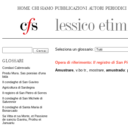
HOME
CHI SIAMO
PUBBLICAZIONI
AUTORI
PERIODICI
Seleziona un glossario:
GLOSSARI
Opera di riferimento:
Il registro di San P
Condaxi Cabrevadu
Amustrare
, v.bo tr.,
mostrare
,
amustradu
: 
Predu Mura. Sas poesias d'una
bida
Il condaghe di San Gavino
Agricoltura di Sardegna
Il registro di San Pietro di Sorres
Il condaghe di San Michele di
Salvennor
Il condaghe di Santa Maria di
Bonarcado
Sa Vitta et sa Morte, et Passione
de sanctu Gavinu, Prothu et
Januariu