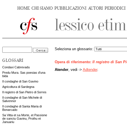
HOME
CHI SIAMO
PUBBLICAZIONI
AUTORI
PERIODICI
Seleziona un glossario:
GLOSSARI
Opera di riferimento:
Il registro di San P
Condaxi Cabrevadu
Atender
, vedi ->
Adtender
.
Predu Mura. Sas poesias d'una
bida
Il condaghe di San Gavino
Agricoltura di Sardegna
Il registro di San Pietro di Sorres
Il condaghe di San Michele di
Salvennor
Il condaghe di Santa Maria di
Bonarcado
Sa Vitta et sa Morte, et Passione
de sanctu Gavinu, Prothu et
Januariu