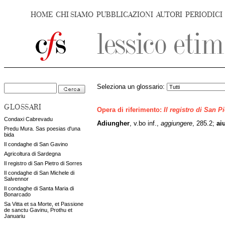
HOME
CHI SIAMO
PUBBLICAZIONI
AUTORI
PERIODICI
Seleziona un glossario:
GLOSSARI
Opera di riferimento:
Il registro di San P
Condaxi Cabrevadu
Adiungher
, v.bo inf.,
aggiungere
, 285.2;
ai
Predu Mura. Sas poesias d'una
bida
Il condaghe di San Gavino
Agricoltura di Sardegna
Il registro di San Pietro di Sorres
Il condaghe di San Michele di
Salvennor
Il condaghe di Santa Maria di
Bonarcado
Sa Vitta et sa Morte, et Passione
de sanctu Gavinu, Prothu et
Januariu