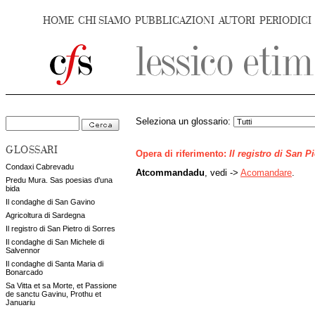
HOME
CHI SIAMO
PUBBLICAZIONI
AUTORI
PERIODICI
Seleziona un glossario:
GLOSSARI
Opera di riferimento:
Il registro di San P
Condaxi Cabrevadu
Atcommandadu
, vedi ->
Acomandare
.
Predu Mura. Sas poesias d'una
bida
Il condaghe di San Gavino
Agricoltura di Sardegna
Il registro di San Pietro di Sorres
Il condaghe di San Michele di
Salvennor
Il condaghe di Santa Maria di
Bonarcado
Sa Vitta et sa Morte, et Passione
de sanctu Gavinu, Prothu et
Januariu