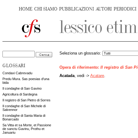
HOME
CHI SIAMO
PUBBLICAZIONI
AUTORI
PERIODICI
Seleziona un glossario:
GLOSSARI
Opera di riferimento:
Il registro di San P
Condaxi Cabrevadu
Acatada
, vedi ->
Acatare
.
Predu Mura. Sas poesias d'una
bida
Il condaghe di San Gavino
Agricoltura di Sardegna
Il registro di San Pietro di Sorres
Il condaghe di San Michele di
Salvennor
Il condaghe di Santa Maria di
Bonarcado
Sa Vitta et sa Morte, et Passione
de sanctu Gavinu, Prothu et
Januariu