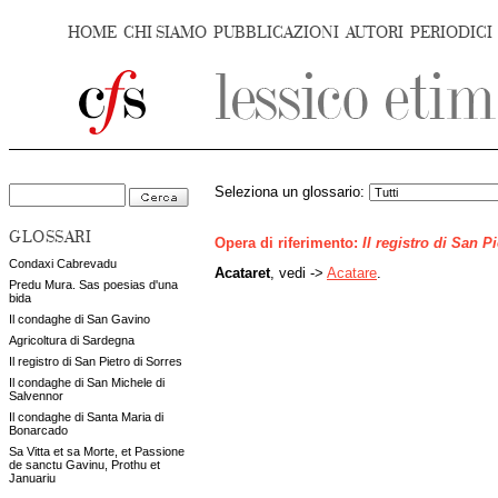
HOME
CHI SIAMO
PUBBLICAZIONI
AUTORI
PERIODICI
Seleziona un glossario:
GLOSSARI
Opera di riferimento:
Il registro di San P
Condaxi Cabrevadu
Acataret
, vedi ->
Acatare
.
Predu Mura. Sas poesias d'una
bida
Il condaghe di San Gavino
Agricoltura di Sardegna
Il registro di San Pietro di Sorres
Il condaghe di San Michele di
Salvennor
Il condaghe di Santa Maria di
Bonarcado
Sa Vitta et sa Morte, et Passione
de sanctu Gavinu, Prothu et
Januariu