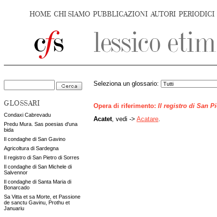
HOME
CHI SIAMO
PUBBLICAZIONI
AUTORI
PERIODICI
Seleziona un glossario:
GLOSSARI
Opera di riferimento:
Il registro di San P
Condaxi Cabrevadu
Acatet
, vedi ->
Acatare
.
Predu Mura. Sas poesias d'una
bida
Il condaghe di San Gavino
Agricoltura di Sardegna
Il registro di San Pietro di Sorres
Il condaghe di San Michele di
Salvennor
Il condaghe di Santa Maria di
Bonarcado
Sa Vitta et sa Morte, et Passione
de sanctu Gavinu, Prothu et
Januariu