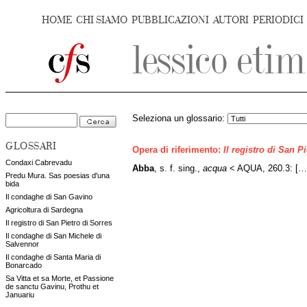
HOME
CHI SIAMO
PUBBLICAZIONI
AUTORI
PERIODICI
Seleziona un glossario:
GLOSSARI
Opera di riferimento:
Il registro di San P
Condaxi Cabrevadu
Abba
, s. f. sing.,
acqua
< AQUA, 260.3: […]
Predu Mura. Sas poesias d'una
bida
Il condaghe di San Gavino
Agricoltura di Sardegna
Il registro di San Pietro di Sorres
Il condaghe di San Michele di
Salvennor
Il condaghe di Santa Maria di
Bonarcado
Sa Vitta et sa Morte, et Passione
de sanctu Gavinu, Prothu et
Januariu