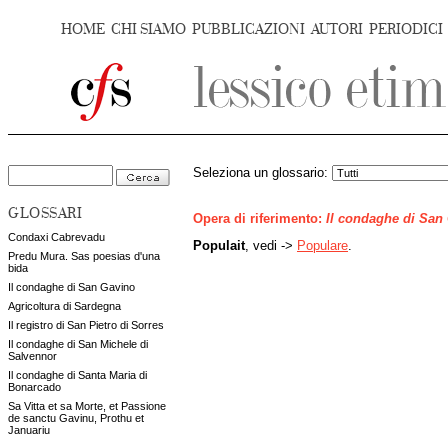
HOME
CHI SIAMO
PUBBLICAZIONI
AUTORI
PERIODICI
Seleziona un glossario:
GLOSSARI
Opera di riferimento:
Il condaghe di San
Condaxi Cabrevadu
Populait
, vedi ->
Populare
.
Predu Mura. Sas poesias d'una
bida
Il condaghe di San Gavino
Agricoltura di Sardegna
Il registro di San Pietro di Sorres
Il condaghe di San Michele di
Salvennor
Il condaghe di Santa Maria di
Bonarcado
Sa Vitta et sa Morte, et Passione
de sanctu Gavinu, Prothu et
Januariu