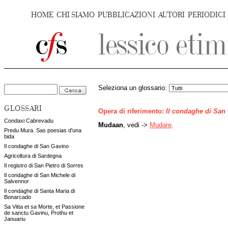
HOME
CHI SIAMO
PUBBLICAZIONI
AUTORI
PERIODICI
Seleziona un glossario:
GLOSSARI
Opera di riferimento:
Il condaghe di San
Condaxi Cabrevadu
Mudaan
, vedi ->
Mudare
.
Predu Mura. Sas poesias d'una
bida
Il condaghe di San Gavino
Agricoltura di Sardegna
Il registro di San Pietro di Sorres
Il condaghe di San Michele di
Salvennor
Il condaghe di Santa Maria di
Bonarcado
Sa Vitta et sa Morte, et Passione
de sanctu Gavinu, Prothu et
Januariu