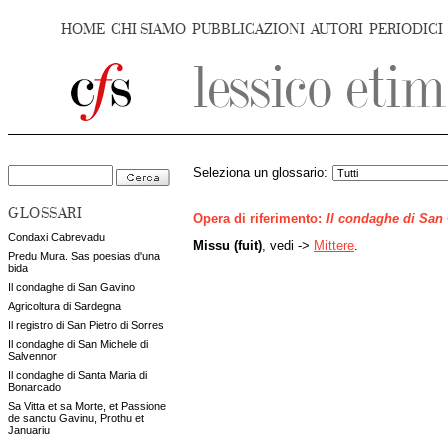
HOME
CHI SIAMO
PUBBLICAZIONI
AUTORI
PERIODICI
Seleziona un glossario:
GLOSSARI
Opera di riferimento:
Il condaghe di San
Condaxi Cabrevadu
Missu (fuit)
, vedi ->
Mittere
.
Predu Mura. Sas poesias d'una
bida
Il condaghe di San Gavino
Agricoltura di Sardegna
Il registro di San Pietro di Sorres
Il condaghe di San Michele di
Salvennor
Il condaghe di Santa Maria di
Bonarcado
Sa Vitta et sa Morte, et Passione
de sanctu Gavinu, Prothu et
Januariu