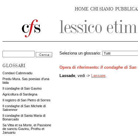
HOME
CHI SIAMO
PUBBLICA
Seleziona un glossario:
GLOSSARI
Opera di riferimento:
Il condaghe di San
Condaxi Cabrevadu
Lassade
, vedi ->
Lassare
.
Predu Mura. Sas poesias d'una
bida
Il condaghe di San Gavino
Agricoltura di Sardegna
Il registro di San Pietro di Sorres
Il condaghe di San Michele di
Salvennor
Il condaghe di Santa Maria di
Bonarcado
Sa Vitta et sa Morte, et Passione
de sanctu Gavinu, Prothu et
Januariu