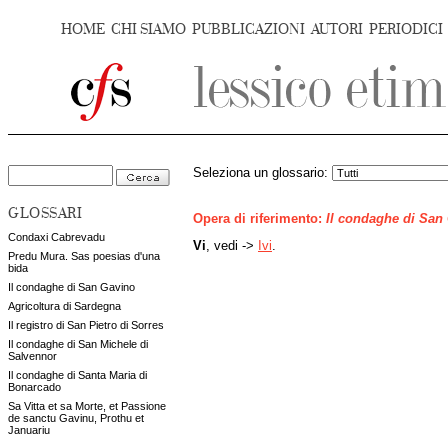
HOME
CHI SIAMO
PUBBLICAZIONI
AUTORI
PERIODICI
Seleziona un glossario:
GLOSSARI
Opera di riferimento:
Il condaghe di San
Condaxi Cabrevadu
Vi
, vedi ->
Ivi
.
Predu Mura. Sas poesias d'una
bida
Il condaghe di San Gavino
Agricoltura di Sardegna
Il registro di San Pietro di Sorres
Il condaghe di San Michele di
Salvennor
Il condaghe di Santa Maria di
Bonarcado
Sa Vitta et sa Morte, et Passione
de sanctu Gavinu, Prothu et
Januariu